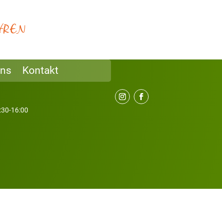
H
N
H
E
R
uns
Kontakt
9:30-16:00