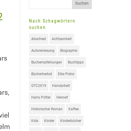
2
Nach Schagwörtern
suchen
Abschied
Achtsamkeit
Autorenlesung
Biographie
ars
Buchempfehlungen
Buchtipps
Bücherherbst
Elke Pistor
GTC2019
Handarbeit
ars,
Harry Potter
Hennef
Historischer Roman
Kaffee
iel
Kids
Kinder
Kinderbücher
helm