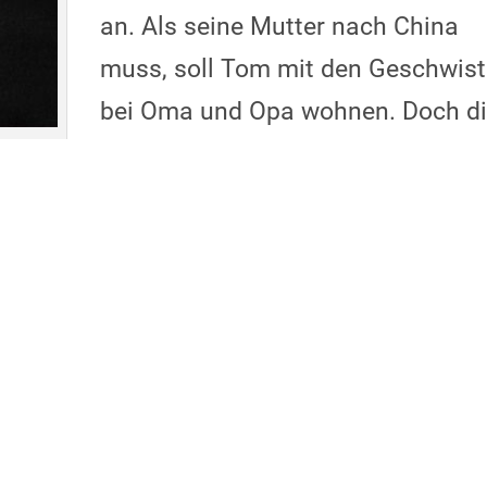
an. Als seine Mutter nach China
muss, soll Tom mit den Geschwist
bei Oma und Opa wohnen. Doch d
Großeltern haben den Besuch der
Enkel glatt vergessen. Und zu To
n einzigen, runden (!) Esstisch. Da hilft es 
uf die Mars-Mission zu sehen.
Berührend, wi
ählen Thomas Möller
liebevolle
i! Achtung:
: Samstag, 30.