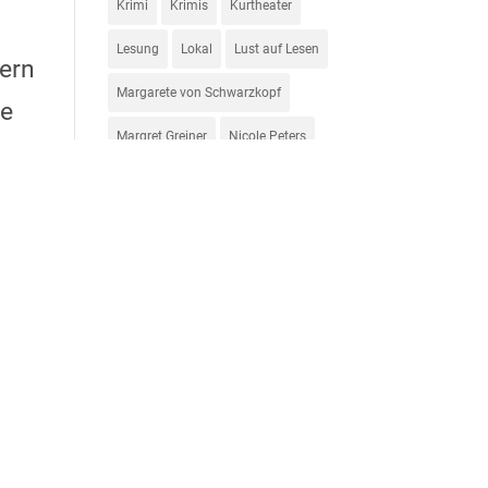
Krimi
Krimis
Kurtheater
Lesung
Lokal
Lust auf Lesen
ern
Margarete von Schwarzkopf
ie
Margret Greiner
Nicole Peters
Premierenlesung
ms
Ranga Yogeshwar
Roman
nur,
Romanbiografie
Sabbag
tzig
Sophie Taeuber-Arp
Star Wars
Stricken
Thiemeyer
Thriller
Tiere
Unterhaltung
Veranstaltungen
Veranstaltungshinweis