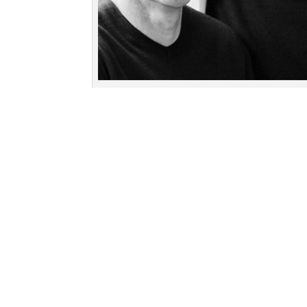
(c): Silke Zander
Schrecken besitzen sie nur eine
das Ganze als Vorbereitung a
und mit viel Leichtigkeit erz
und Sebastian Grusnick diese 
Geschichte. Der Eintritt ist fre
Begrenzte Teilnehmerzahl! Am