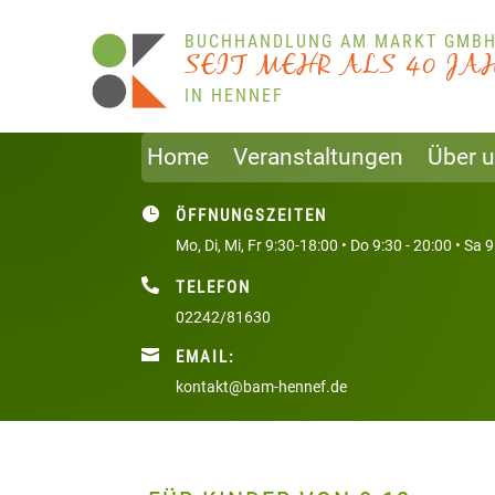
BUCHHANDLUNG AM MARKT GMB
S
E
I
T
M
E
H
R
A
L
S
4
0
J
A
IN HENNEF
Home
Veranstaltungen
Über 

ÖFFNUNGSZEITEN
Mo, Di, Mi, Fr 9:30-18:00 • Do 9:30 - 20:00 • Sa 

TELEFON
02242/81630

EMAIL:
kontakt@bam-hennef.de