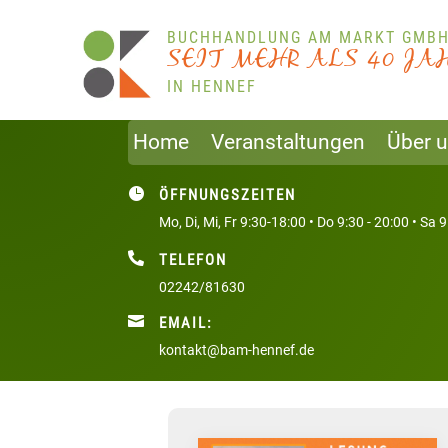
BUCHHANDLUNG AM MARKT GMB
J
A
0
4
S
L
A
S
R
E
I
T
H
M
E
IN HENNEF
Home
Veranstaltungen
Über 

ÖFFNUNGSZEITEN
Mo, Di, Mi, Fr 9:30-18:00 • Do 9:30 - 20:00 • Sa 

TELEFON
02242/81630

EMAIL:
kontakt@bam-hennef.de