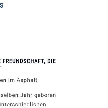
S
E FREUNDSCHAFT, DIE
T
sen im Asphalt
selben Jahr geboren –
unterschiedlichen