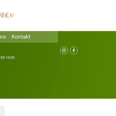
H
H
R
E
N
uns
Kontakt
9:30-16:00