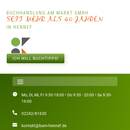
BUCHHANDLUNG AM MARKT GMBH
0
4
S
J
L
A
A
R
H
S
E
I
T
E
M
H
R
E
N
IN HENNEF
ICH WILL BUCHTIPPS!

Mo, Di, Mi, Fr 9:30-18:00 • Do 9:30 - 20:00 • Sa 9:30-
16:00

02242/81630

kontakt@bam-hennef.de