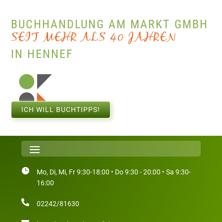
BUCHHANDLUNG AM MARKT GMBH
R
H
E
A
J
N
0
4
S
E
I
T
M
E
H
R
A
S
L
IN HENNEF
ICH WILL BUCHTIPPS!

Mo, Di, Mi, Fr 9:30-18:00 • Do 9:30 - 20:00 • Sa 9:30-
16:00

02242/81630